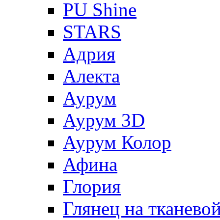
PU Shine
STARS
Адрия
Алекта
Аурум
Аурум 3D
Аурум Колор
Афина
Глория
Глянец на тканево