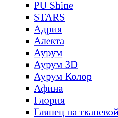
PU Shine
STARS
Адрия
Алекта
Аурум
Аурум 3D
Аурум Колор
Афина
Глория
Глянец на тканево