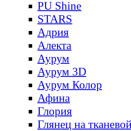
PU Shine
STARS
Адрия
Алекта
Аурум
Аурум 3D
Аурум Колор
Афина
Глория
Глянец на тканево