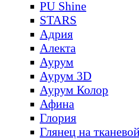
PU Shine
STARS
Адрия
Алекта
Аурум
Аурум 3D
Аурум Колор
Афина
Глория
Глянец на тканево