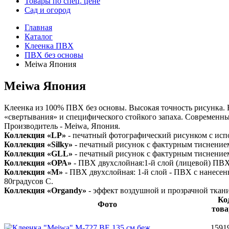
Товары по спец. цене
Сад и огород
Главная
Каталог
Клеенка ПВХ
ПВХ без основы
Meiwa Япония
Meiwa Япония
Клеенка из 100% ПВХ без основы. Высокая точность рисунка. 
«свертывания» и специфического стойкого запаха. Современные
Производитель - Meiwa, Япония.
Коллекция «LP»
- печатный фотографический рисунком с исп
Коллекция «Silky»
- печатный рисунок с фактурным тиснение
Коллекция «GLL»
- печатный рисунок с фактурным тиснение
Коллекция «ОРА»
- ПВХ двухслойная:1-й слой (лицевой) ПВХ
Коллекция «M»
- ПВХ двухслойная: 1-й слой - ПВХ с нанесен
80градусов С.
Коллекция «Organdy»
- эффект воздушной и прозрачной ткан
Ко
Фото
това
1591