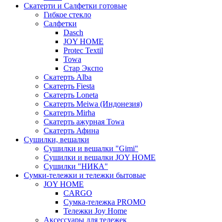
Скатерти и Салфетки готовые
Гибкое стекло
Салфетки
Dasch
JOY HOME
Protec Textil
Towa
Стар Экспо
Скатерть Alba
Скатерть Fiesta
Скатерть Loneta
Скатерть Meiwa (Индонезия)
Скатерть Mirha
Скатерть ажурная Towa
Скатерть Афина
Сушилки, вешалки
Сушилки и вешалки "Gimi"
Сушилки и вешалки JOY HOME
Сушилки "НИКА"
Cумки-тележки и тележки бытовые
JOY HOME
CARGO
Сумка-тележка PROMO
Тележки Joy Home
Аксессуары для тележек