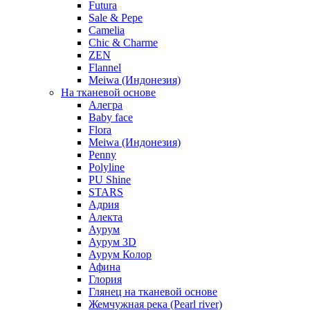
Futura
Sale & Pepe
Camelia
Chic & Charme
ZEN
Flannel
Meiwa (Индонезия)
На тканевой основе
Алегра
Baby face
Flora
Meiwa (Индонезия)
Penny
Polyline
PU Shine
STARS
Адрия
Алекта
Аурум
Аурум 3D
Аурум Колор
Афина
Глория
Глянец на тканевой основе
Жемчужная река (Pearl river)