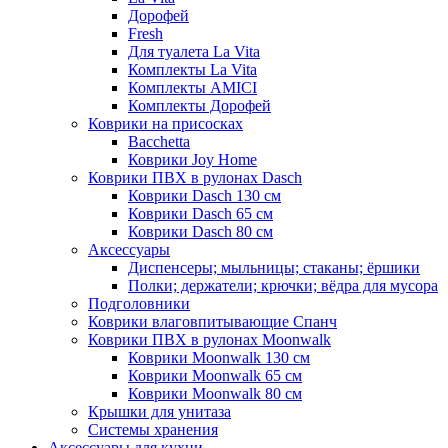
Дорофей
Fresh
Для туалета La Vita
Комплекты La Vita
Комплекты AMICI
Комплекты Дорофей
Коврики на присосках
Bacchetta
Коврики Joy Home
Коврики ПВХ в рулонах Dasch
Коврики Dasch 130 см
Коврики Dasch 65 см
Коврики Dasch 80 см
Аксессуары
Диспенсеры; мыльницы; стаканы; ёршики
Полки; держатели; крючки; вёдра для мусора
Подголовники
Коврики влаговпитывающие Спанч
Коврики ПВХ в рулонах Moonwalk
Коврики Moonwalk 130 см
Коврики Moonwalk 65 см
Коврики Moonwalk 80 см
Крышки для унитаза
Системы хранения
Аксессуары для кухни