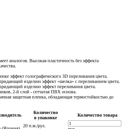
еет аналогов. Высокая пластичность без эффекта
ачества.
нке эффект голографического 3D переливания цвета.
придающий изделию эффект «шелка» с переливанием цвета.
придающий изделию эффект переливания цвета.
ков, 2-й слой - сетчатая ПВХ основа.
рачная защитная пленка, обладающая термостойкостью до
Количество
зводитель
Количество товара
в упаковке
20 п.м./рул.
 (Япония)
рул.