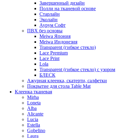
Завершенный дизайн
Полли на тканевой основе
Старлайн
Эколайн
Аурум Софт
ПВХ без основы
Meiwa Япония
Meiwa Индонезия
Transparent (гибкое стекло)
Lace Premium
Lace Print
Lola
Transparent (гибкое стекло) с узором
БЛЕСК
Ажурная клеенка, скатерти, салфетки
Покрытие для стола Table Mat
Клеенка тканевая
Mirha
Loneta
Alba
Alicante
Lucia
Estella
Gobelino
Laura