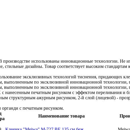
В производстве использованы инновационные технологии. Не им
, стильные дизайны. Товар соответствует высоким стандартам к
ользование эксклюзивных технологий тиснения, придающих клее
м, выполненным по эксклюзивной инновационной технологии, 
м, выполненным по эксклюзивной инновационной технологии, 
 с нанесенным печатным рисунком с эффектом переливания и бли
ным структурным ажурным рисунком, 2-й слой (лицевой) - проз
и органди с печатным рисунком.
д
Наименование товара
Прои
ра
9
Клеенка "Meiwa" M-727 BE 135 см беж.
Meiwa