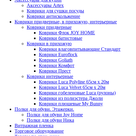
Аксессуары Artex
Коврики для сушки посуды
Коврики антискольжение
Коврики придверные, в прихожую, интерьерные
Коврики придверные
Коврики Флок JOY HOME
Коврики батистовые
Коврики в прихожую
Коврики влаговпитывающие Стандарт
Коврики Euroflock
Коврики Goliath
Коврики Комфот
Коврики Прест
Коврики интерьерные
Коврики Luca Polyline 65см х 20м
Коврики Luca Velvet 65см х 20м
Коврики гобеленовые Luca (рулоны)
Коврики из полиэстера Джоли
Коврики плюшевые My Bunny
Полки для обуви. Этажерки.
Полки для обуви Joy Home
Полки для обуви Ника
Витражная пленка
Торговое оборудование