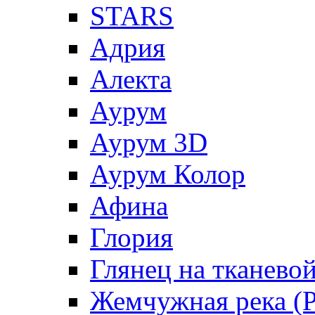
STARS
Адрия
Алекта
Аурум
Аурум 3D
Аурум Колор
Афина
Глория
Глянец на тканево
Жемчужная река (Pe