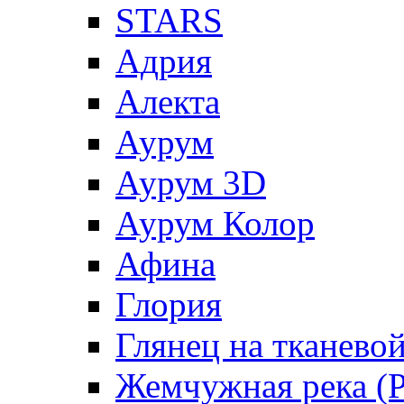
STARS
Адрия
Алекта
Аурум
Аурум 3D
Аурум Колор
Афина
Глория
Глянец на тканево
Жемчужная река (Pe