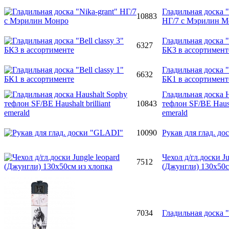
Гладильная доска "
10883
НГ/7 с Мэрилин М
Гладильная доска "B
6327
БК3 в ассортимент
Гладильная доска "B
6632
БК1 в ассортимент
Гладильная доска H
10843
тефлон SF/BE Hausha
emerald
10090
Рукав для глад. д
Чехол д/гл.доски Ju
7512
(Джунгли) 130х50с
7034
Гладильная доска 