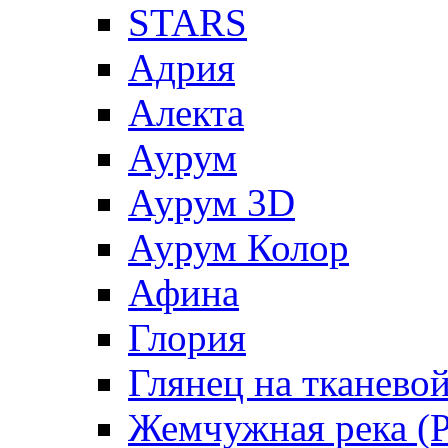
STARS
Адрия
Алекта
Аурум
Аурум 3D
Аурум Колор
Афина
Глория
Глянец на тканево
Жемчужная река (Pe