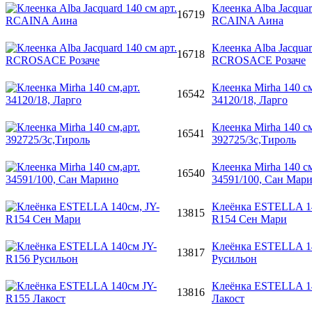
Клеенка Alba Jacquar
16719
RCAINA Аина
Клеенка Alba Jacquar
16718
RCROSACE Розаче
Клеенка Mirha 140 см
16542
34120/18, Ларго
Клеенка Mirha 140 см
16541
392725/3c,Тироль
Клеенка Mirha 140 см
16540
34591/100, Сан Мар
Клеёнка ESTELLA 14
13815
R154 Сен Мари
Клеёнка ESTELLA 1
13817
Русильон
Клеёнка ESTELLA 1
13816
Лакост