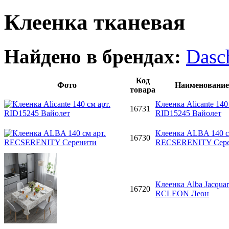
Клеенка тканевая
Найдено в брендах:
Dasc
Код
Фото
Наименование
товара
Клеенка Alicante 140 
16731
RID15245 Вайолет
Клеенка ALBA 140 с
16730
RECSERENITY Сер
Клеенка Alba Jacquar
16720
RCLEON Леон