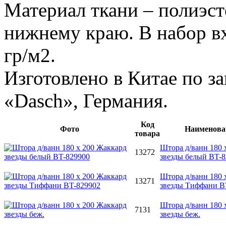
Материал ткани – полиэст
нижнему краю. В набор вх
гр/м2.
Изготовлено в Китае по з
«Dasch», Германия.
Код
Фото
Наименова
товара
Штора д/ванн 180 
13272
звезды белый BT-
Штора д/ванн 180 
13271
звезды Тиффани B
Штора д/ванн 180 
7131
звезды беж.