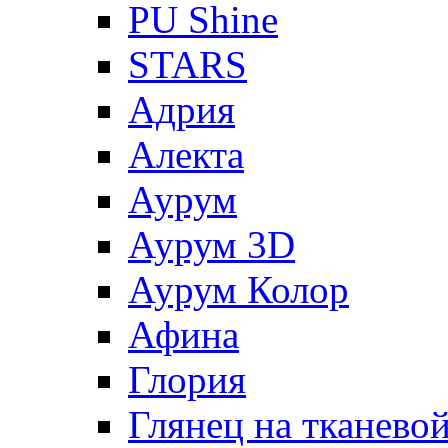
PU Shine
STARS
Адрия
Алекта
Аурум
Аурум 3D
Аурум Колор
Афина
Глория
Глянец на тканево