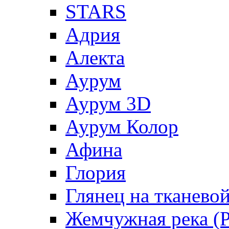
STARS
Адрия
Алекта
Аурум
Аурум 3D
Аурум Колор
Афина
Глория
Глянец на тканево
Жемчужная река (Pe