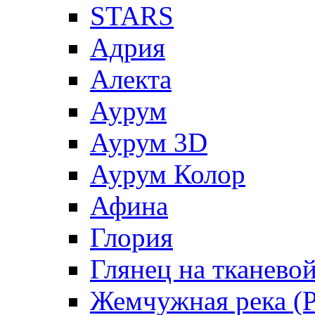
STARS
Адрия
Алекта
Аурум
Аурум 3D
Аурум Колор
Афина
Глория
Глянец на тканево
Жемчужная река (Pe