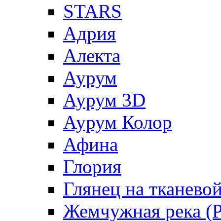
STARS
Адрия
Алекта
Аурум
Аурум 3D
Аурум Колор
Афина
Глория
Глянец на тканево
Жемчужная река (Pe