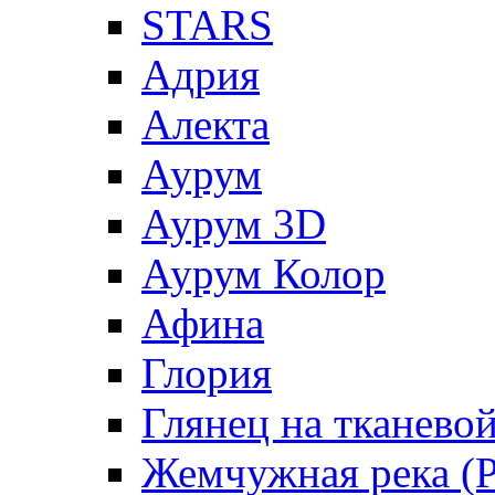
STARS
Адрия
Алекта
Аурум
Аурум 3D
Аурум Колор
Афина
Глория
Глянец на тканево
Жемчужная река (Pe