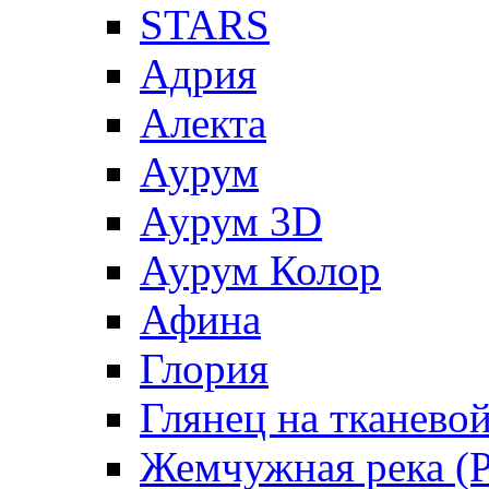
STARS
Адрия
Алекта
Аурум
Аурум 3D
Аурум Колор
Афина
Глория
Глянец на тканево
Жемчужная река (Pe