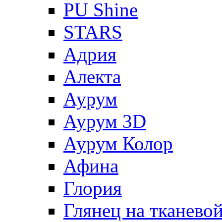
PU Shine
STARS
Адрия
Алекта
Аурум
Аурум 3D
Аурум Колор
Афина
Глория
Глянец на тканево