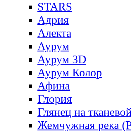
STARS
Адрия
Алекта
Аурум
Аурум 3D
Аурум Колор
Афина
Глория
Глянец на тканево
Жемчужная река (Pe