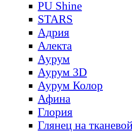
PU Shine
STARS
Адрия
Алекта
Аурум
Аурум 3D
Аурум Колор
Афина
Глория
Глянец на тканево