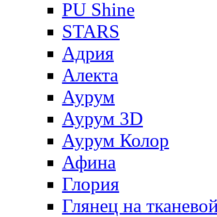
PU Shine
STARS
Адрия
Алекта
Аурум
Аурум 3D
Аурум Колор
Афина
Глория
Глянец на тканево