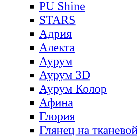
PU Shine
STARS
Адрия
Алекта
Аурум
Аурум 3D
Аурум Колор
Афина
Глория
Глянец на тканево