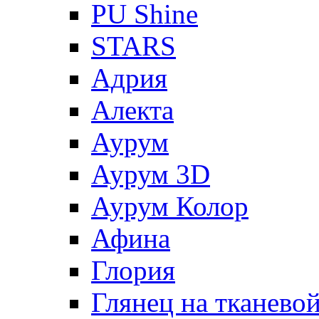
PU Shine
STARS
Адрия
Алекта
Аурум
Аурум 3D
Аурум Колор
Афина
Глория
Глянец на тканево