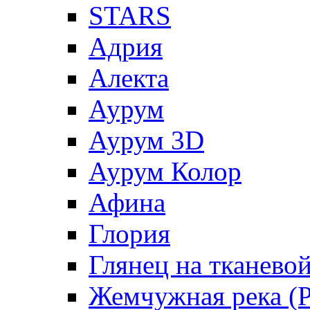
STARS
Адрия
Алекта
Аурум
Аурум 3D
Аурум Колор
Афина
Глория
Глянец на тканево
Жемчужная река (Pe