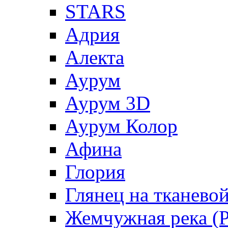
STARS
Адрия
Алекта
Аурум
Аурум 3D
Аурум Колор
Афина
Глория
Глянец на тканево
Жемчужная река (Pe