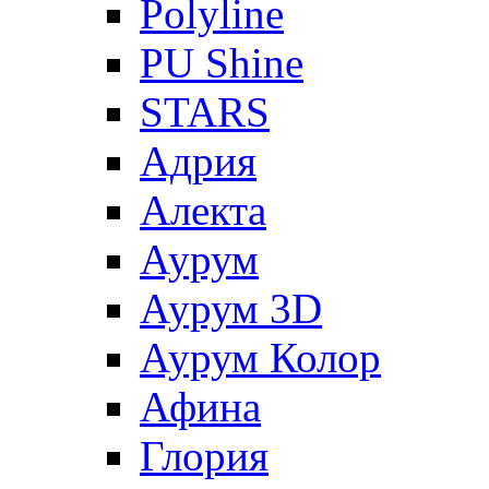
Polyline
PU Shine
STARS
Адрия
Алекта
Аурум
Аурум 3D
Аурум Колор
Афина
Глория