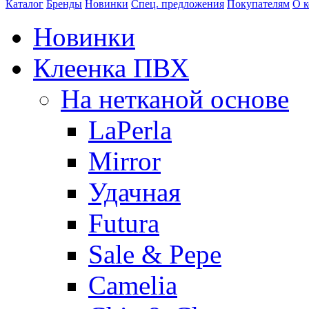
Каталог
Бренды
Новинки
Спец. предложения
Покупателям
О 
Новинки
Клеенка ПВХ
На нетканой основе
LaPerla
Mirror
Удачная
Futura
Sale & Pepe
Camelia