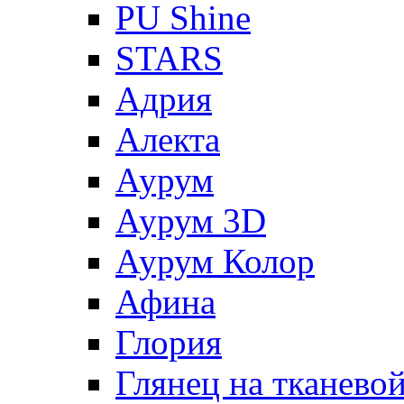
PU Shine
STARS
Адрия
Алекта
Аурум
Аурум 3D
Аурум Колор
Афина
Глория
Глянец на тканево