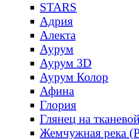
STARS
Адрия
Алекта
Аурум
Аурум 3D
Аурум Колор
Афина
Глория
Глянец на тканево
Жемчужная река (Pe