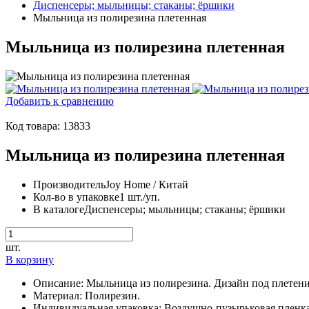
Диспенсеры; мыльницы; стаканы; ёршики
Мыльница из полирезина плетенная
Мыльница из полирезина плетенная
Добавить к сравнению
Код товара: 13833
Мыльница из полирезина плетенная
Производитель
Joy Home / Китай
Кол-во в упаковке
1 шт./уп.
В каталоге
Диспенсеры; мыльницы; стаканы; ёршики
шт.
В корзину
Описание:
Мыльница из полирезина. Дизайн под плетени
Материал:
Полирезин.
Индивидуальная упаковка:
Воздушно-пузырьковая пленк