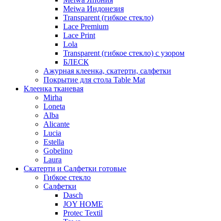
Meiwa Индонезия
Transparent (гибкое стекло)
Lace Premium
Lace Print
Lola
Transparent (гибкое стекло) с узором
БЛЕСК
Ажурная клеенка, скатерти, салфетки
Покрытие для стола Table Mat
Клеенка тканевая
Mirha
Loneta
Alba
Alicante
Lucia
Estella
Gobelino
Laura
Скатерти и Салфетки готовые
Гибкое стекло
Салфетки
Dasch
JOY HOME
Protec Textil