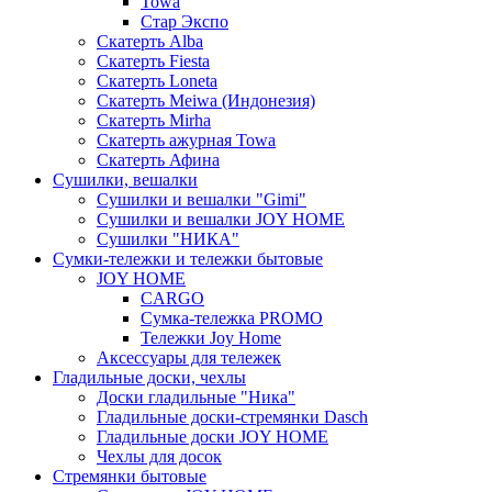
Towa
Стар Экспо
Скатерть Alba
Скатерть Fiesta
Скатерть Loneta
Скатерть Meiwa (Индонезия)
Скатерть Mirha
Скатерть ажурная Towa
Скатерть Афина
Сушилки, вешалки
Сушилки и вешалки "Gimi"
Сушилки и вешалки JOY HOME
Сушилки "НИКА"
Cумки-тележки и тележки бытовые
JOY HOME
CARGO
Сумка-тележка PROMO
Тележки Joy Home
Аксессуары для тележек
Гладильные доски, чехлы
Доски гладильные "Ника"
Гладильные доски-стремянки Dasch
Гладильные доски JOY HOME
Чехлы для досок
Стремянки бытовые