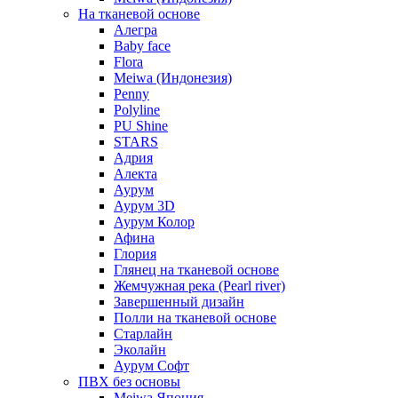
На тканевой основе
Алегра
Baby face
Flora
Meiwa (Индонезия)
Penny
Polyline
PU Shine
STARS
Адрия
Алекта
Аурум
Аурум 3D
Аурум Колор
Афина
Глория
Глянец на тканевой основе
Жемчужная река (Pearl river)
Завершенный дизайн
Полли на тканевой основе
Старлайн
Эколайн
Аурум Софт
ПВХ без основы
Meiwa Япония