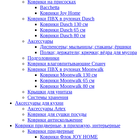
Коврики на присосках
Bacchetta
Коврики Joy Home
Коврики ПВХ в рулонах Dasch
Коврики Dasch 130 см
Коврики Dasch 65 см
Коврики Dasch 80 см
Аксессуары
Диспенсеры; мыльницы; стаканы; ёршики
Полки; держатели; крючки; вёдра для мусора
Подголовники
Коврики влаговпитывающие Спанч
Коврики ПВХ в рулонах Moonwalk
Коврики Moonwalk 130 см
Коврики Moonwalk 65 см
Коврики Moonwalk 80 см
Крышки для унитаза
Системы хранения
Аксессуары для кухни
Аксессуары Artex
Коврики для сушки посуды
Коврики антискольжение
Коврики придверные, в прихожую, интерьерные
Коврики придверные
Коврики Флок JOY HOME