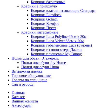
Коврики батистовые
Коврики в прихожую
Коврики влаговпитывающие Стандарт
Коврики Euroflock
Коврики Goliath
Коврики Комфот
Коврики Прест
Коврики интерьерные
Коврики Luca Polyline 65см х 20м
Коврики Luca Velvet 65см х 20м
Коврики гобеленовые Luca (рулоны)
Коврики из полиэстера Джоли
Коврики плюшевые My Bunny
Полки для обуви. Этажерки.
Полки для обуви Joy Home
Полки для обуви Ника
Витражная пленка
Торговое оборудование
Товары по спец. цене
Сад и огород
Главная
Каталог
Ванная комната
Аксессуары