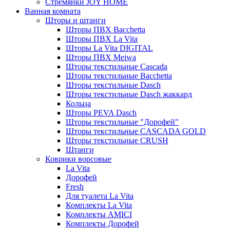
Стремянки JOY HOME
Ванная комната
Шторы и штанги
Шторы ПВХ Bacchetta
Шторы ПВХ La Vita
Шторы La Vita DIGITAL
Шторы ПВХ Meiwa
Шторы текстильные Cascada
Шторы текстильные Bacchetta
Шторы текстильные Dasch
Шторы текстильные Dasch жаккард
Кольца
Шторы PEVA Dasch
Шторы текстильные "Дорофей"
Шторы текстильные CASCADA GOLD
Шторы текстильные CRUSH
Штанги
Коврики ворсовые
La Vita
Дорофей
Fresh
Для туалета La Vita
Комплекты La Vita
Комплекты AMICI
Комплекты Дорофей