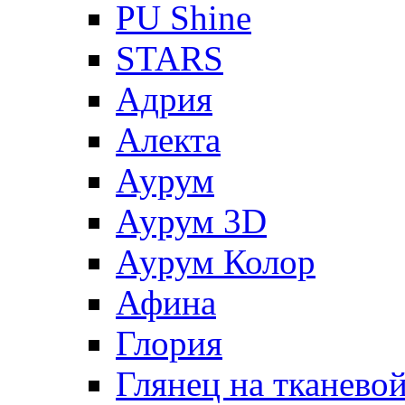
PU Shine
STARS
Адрия
Алекта
Аурум
Аурум 3D
Аурум Колор
Афина
Глория
Глянец на тканево