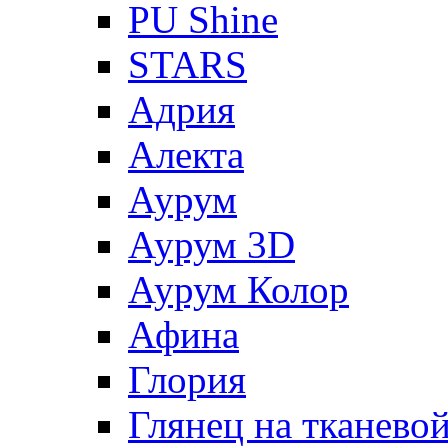
PU Shine
STARS
Адрия
Алекта
Аурум
Аурум 3D
Аурум Колор
Афина
Глория
Глянец на тканево