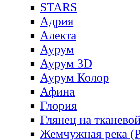
STARS
Адрия
Алекта
Аурум
Аурум 3D
Аурум Колор
Афина
Глория
Глянец на тканево
Жемчужная река (Pe