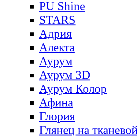
PU Shine
STARS
Адрия
Алекта
Аурум
Аурум 3D
Аурум Колор
Афина
Глория
Глянец на тканево