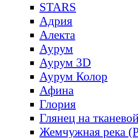
STARS
Адрия
Алекта
Аурум
Аурум 3D
Аурум Колор
Афина
Глория
Глянец на тканево
Жемчужная река (Pe