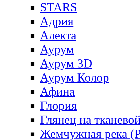
STARS
Адрия
Алекта
Аурум
Аурум 3D
Аурум Колор
Афина
Глория
Глянец на тканево
Жемчужная река (Pe