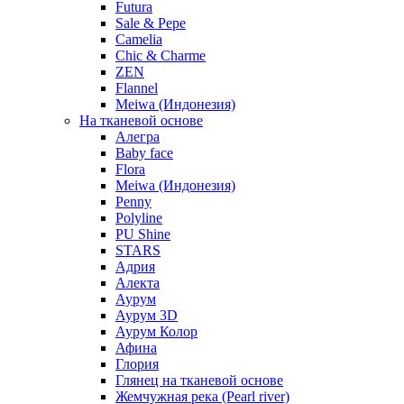
Futura
Sale & Pepe
Camelia
Chic & Charme
ZEN
Flannel
Meiwa (Индонезия)
На тканевой основе
Алегра
Baby face
Flora
Meiwa (Индонезия)
Penny
Polyline
PU Shine
STARS
Адрия
Алекта
Аурум
Аурум 3D
Аурум Колор
Афина
Глория
Глянец на тканевой основе
Жемчужная река (Pearl river)