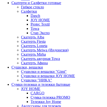
Скатерти и Салфетки готовые
Гибкое стекло
Салфетки
Dasch
JOY HOME
Protec Textil
Towa
Стар Экспо
Скатерть Alba
Скатерть Fiesta
Скатерть Loneta
Скатерть Meiwa (Индонезия)
Скатерть Mirha
Скатерть ажурная Towa
Скатерть Афина
Сушилки, вешалки
Сушилки и вешалки "Gimi"
Сушилки и вешалки JOY HOME
Сушилки "НИКА"
Cумки-тележки и тележки бытовые
JOY HOME
CARGO
Сумка-тележка PROMO
Тележки Joy Home
Аксессуары для тележек