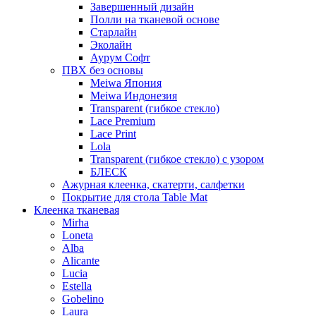
Завершенный дизайн
Полли на тканевой основе
Старлайн
Эколайн
Аурум Софт
ПВХ без основы
Meiwa Япония
Meiwa Индонезия
Transparent (гибкое стекло)
Lace Premium
Lace Print
Lola
Transparent (гибкое стекло) с узором
БЛЕСК
Ажурная клеенка, скатерти, салфетки
Покрытие для стола Table Mat
Клеенка тканевая
Mirha
Loneta
Alba
Alicante
Lucia
Estella
Gobelino
Laura