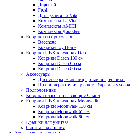
Дорофей
Fresh
Для туалета La Vita
Комплекты La Vita
Комплекты AMICI
Комплекты Дорофей
Коврики на присосках
Bacchetta
Коврики Joy Home
Коврики ПВХ в рулонах Dasch
Коврики Dasch 130 см
Коврики Dasch 65 см
Коврики Dasch 80 см
Аксессуары
Диспенсеры; мыльницы; стаканы; ёршики
Полки; держатели; крючки; вёдра для мусора
Подголовники
Коврики влаговпитывающие Спанч
Коврики ПВХ в рулонах Moonwalk
Коврики Moonwalk 130 см
Коврики Moonwalk 65 см
Коврики Moonwalk 80 см
Крышки для унитаза
Системы хранения
Аксессуары для кухни