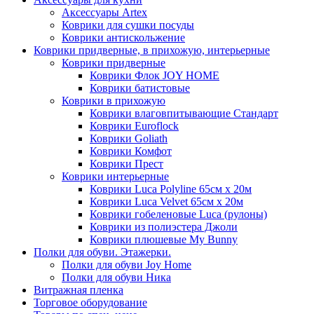
Аксессуары Artex
Коврики для сушки посуды
Коврики антискольжение
Коврики придверные, в прихожую, интерьерные
Коврики придверные
Коврики Флок JOY HOME
Коврики батистовые
Коврики в прихожую
Коврики влаговпитывающие Стандарт
Коврики Euroflock
Коврики Goliath
Коврики Комфот
Коврики Прест
Коврики интерьерные
Коврики Luca Polyline 65см х 20м
Коврики Luca Velvet 65см х 20м
Коврики гобеленовые Luca (рулоны)
Коврики из полиэстера Джоли
Коврики плюшевые My Bunny
Полки для обуви. Этажерки.
Полки для обуви Joy Home
Полки для обуви Ника
Витражная пленка
Торговое оборудование