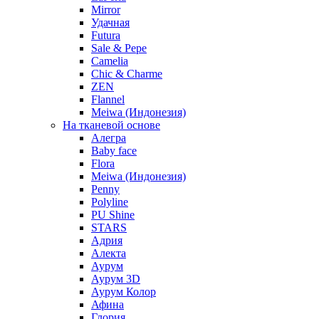
Mirror
Удачная
Futura
Sale & Pepe
Camelia
Chic & Charme
ZEN
Flannel
Meiwa (Индонезия)
На тканевой основе
Алегра
Baby face
Flora
Meiwa (Индонезия)
Penny
Polyline
PU Shine
STARS
Адрия
Алекта
Аурум
Аурум 3D
Аурум Колор
Афина
Глория