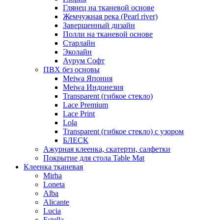
Глянец на тканевой основе
Жемчужная река (Pearl river)
Завершенный дизайн
Полли на тканевой основе
Старлайн
Эколайн
Аурум Софт
ПВХ без основы
Meiwa Япония
Meiwa Индонезия
Transparent (гибкое стекло)
Lace Premium
Lace Print
Lola
Transparent (гибкое стекло) с узором
БЛЕСК
Ажурная клеенка, скатерти, салфетки
Покрытие для стола Table Mat
Клеенка тканевая
Mirha
Loneta
Alba
Alicante
Lucia
Estella