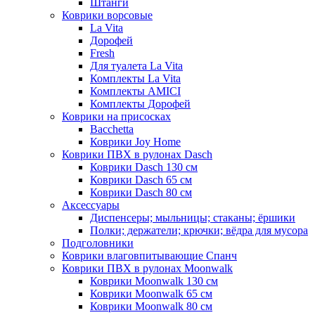
Штанги
Коврики ворсовые
La Vita
Дорофей
Fresh
Для туалета La Vita
Комплекты La Vita
Комплекты AMICI
Комплекты Дорофей
Коврики на присосках
Bacchetta
Коврики Joy Home
Коврики ПВХ в рулонах Dasch
Коврики Dasch 130 см
Коврики Dasch 65 см
Коврики Dasch 80 см
Аксессуары
Диспенсеры; мыльницы; стаканы; ёршики
Полки; держатели; крючки; вёдра для мусора
Подголовники
Коврики влаговпитывающие Спанч
Коврики ПВХ в рулонах Moonwalk
Коврики Moonwalk 130 см
Коврики Moonwalk 65 см
Коврики Moonwalk 80 см