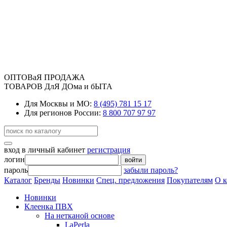
ОПТОВаЯ ПРОДАЖА
ТОВАРОВ ДлЯ ДОма и бЫТА
Для Москвы и МО:
8 (495) 781 15 17
Для регионов России:
8 800 707 97 97
вход в личный кабинет
регистрация
логин
войти
пароль
забыли пароль?
Каталог
Бренды
Новинки
Спец. предложения
Покупателям
О 
Новинки
Клеенка ПВХ
На нетканой основе
LaPerla