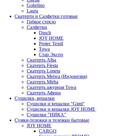
Gobelino
Laura
Скатерти и Салфетки готовые
Гибкое стекло
Салфетки
Dasch
JOY HOME
Protec Textil
Towa
Стар Экспо
Скатерть Alba
Скатерть Fiesta
Скатерть Loneta
Скатерть Meiwa (Индонезия)
Скатерть Mirha
Скатерть ажурная Towa
Скатерть Афина
Сушилки, вешалки
Сушилки и вешалки "Gimi"
Сушилки и вешалки JOY HOME
Сушилки "НИКА"
Cумки-тележки и тележки бытовые
JOY HOME
CARGO