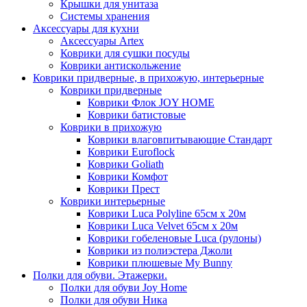
Крышки для унитаза
Системы хранения
Аксессуары для кухни
Аксессуары Artex
Коврики для сушки посуды
Коврики антискольжение
Коврики придверные, в прихожую, интерьерные
Коврики придверные
Коврики Флок JOY HOME
Коврики батистовые
Коврики в прихожую
Коврики влаговпитывающие Стандарт
Коврики Euroflock
Коврики Goliath
Коврики Комфот
Коврики Прест
Коврики интерьерные
Коврики Luca Polyline 65см х 20м
Коврики Luca Velvet 65см х 20м
Коврики гобеленовые Luca (рулоны)
Коврики из полиэстера Джоли
Коврики плюшевые My Bunny
Полки для обуви. Этажерки.
Полки для обуви Joy Home
Полки для обуви Ника