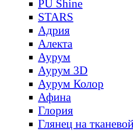
PU Shine
STARS
Адрия
Алекта
Аурум
Аурум 3D
Аурум Колор
Афина
Глория
Глянец на тканево